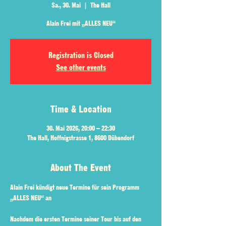
Sa., 30. Mai
  |  
The Hall
Alain Frei mit „ALLES NEU“
Registration is Closed
See other events
Time & Location
30. Mai 2026, 20:00 – 22:30
The Hall, Hoffnigstrasse 1, 8600 Dübendorf
About The Event
Alain Frei kündigt neue Termine für sein Programm 
„ALLES NEU“ an
Nachdem die ersten Termine seiner Tour bis auf den 